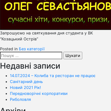
Запрошуємо на святкування дня студента у ВК
“Козацький Острів”
Posted in
Без категорії
Пошук:
Недавні записи
14.07.2024 – Колиба та ресторан не працює
Санітарний день
Новий 2021 Рік!
Передноворічні корпоративи
Риболовля
Архіви