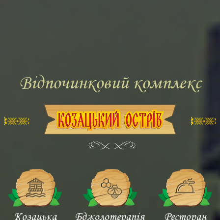
Відпочинковий комплекс
Козацька
Бджолотерапія
Ресторан